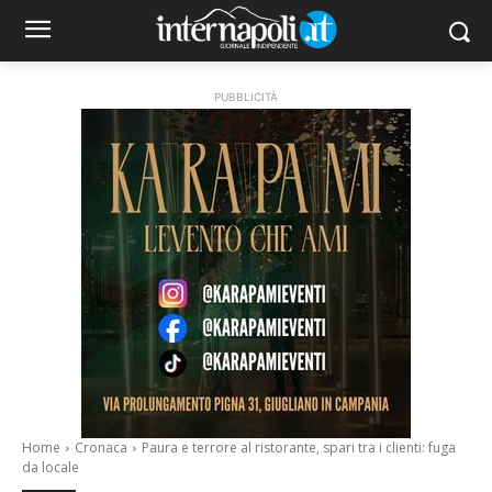
PUBBLICITÀ
Home
Cronaca
Paura e terrore al ristorante, spari tra i clienti: fuga
da locale