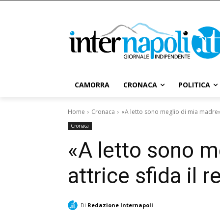
CAMORRA
CRONACA
POLITICA
Home
Cronaca
«A letto sono meglio di mia madre», f
Cronaca
«A letto sono me
attrice sfida il 
Di
Redazione Internapoli