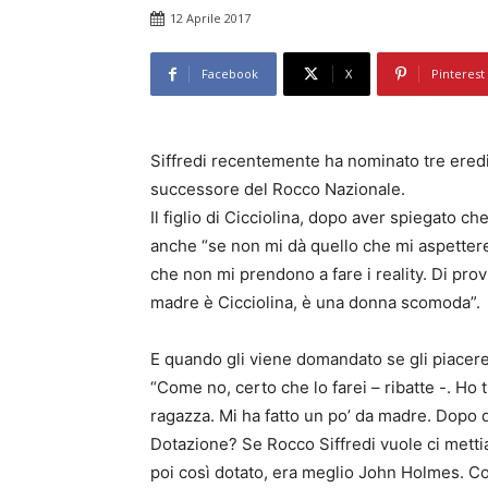
12 Aprile 2017
Facebook
X
Pinterest
Siffredi recentemente ha nominato tre ered
successore del Rocco Nazionale.
Il figlio di Cicciolina, dopo aver spiegato 
anche “se non mi dà quello che mi aspetter
che non mi prendono a fare i reality. Di pro
madre è Cicciolina, è una donna scomoda”.
E quando gli viene domandato se gli piacerebb
“Come no, certo che lo farei – ribatte -. Ho t
ragazza. Mi ha fatto un po’ da madre. Dopo d
Dotazione? Se Rocco Siffredi vuole ci metti
poi così dotato, era meglio John Holmes. C