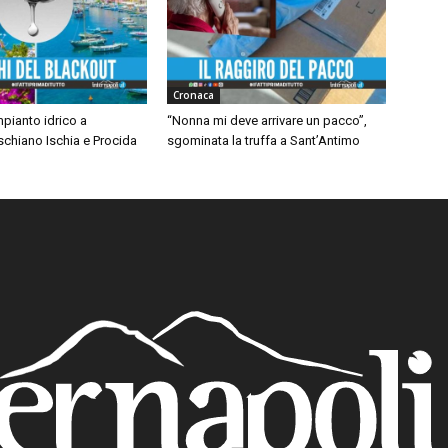
Cronaca
mpianto idrico a
“Nonna mi deve arrivare un pacco”,
chiano Ischia e Procida
sgominata la truffa a Sant’Antimo