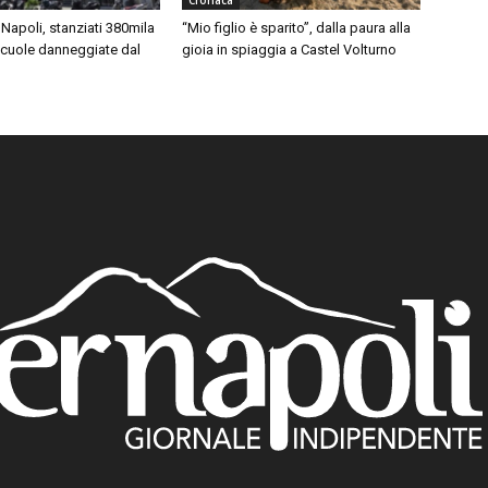
Cronaca
Napoli, stanziati 380mila
“Mio figlio è sparito”, dalla paura alla
scuole danneggiate dal
gioia in spiaggia a Castel Volturno