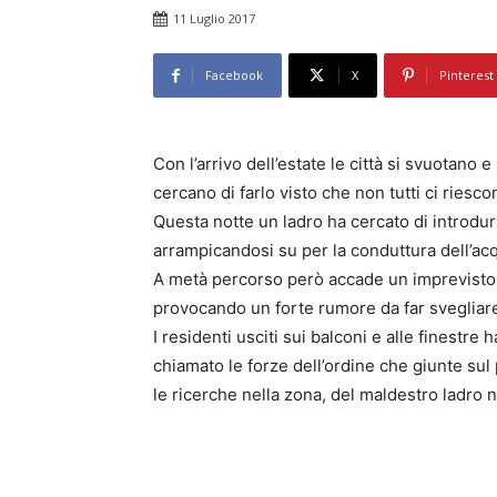
11 Luglio 2017
Facebook
X
Pinterest
Con l’arrivo dell’estate le città si svuotano
cercano di farlo visto che non tutti ci ries
Questa notte un ladro ha cercato di introdu
arrampicandosi su per la conduttura dell’ac
A metà percorso però accade un imprevisto, i
provocando un forte rumore da far svegliare 
I residenti usciti sui balconi e alle finestr
chiamato le forze dell’ordine che giunte s
le ricerche nella zona, del maldestro ladro 