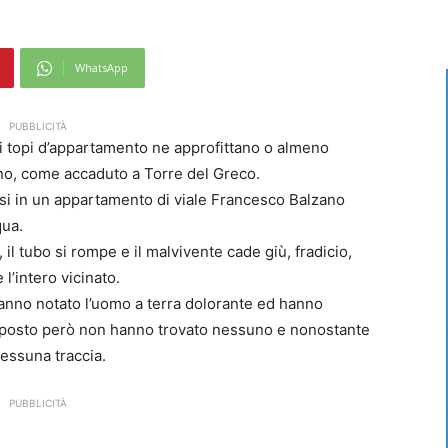
WhatsApp
PUBBLICITÀ
 e i topi d’appartamento ne approfittano o almeno
cono, come accaduto a Torre del Greco.
rsi in un appartamento di viale Francesco Balzano
qua.
l tubo si rompe e il malvivente cade giù, fradicio,
l’intero vicinato.
e hanno notato l’uomo a terra dolorante ed hanno
ul posto però non hanno trovato nessuno e nonostante
nessuna traccia.
PUBBLICITÀ