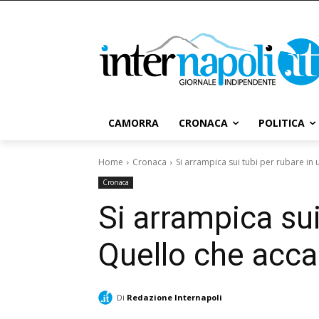
CAMORRA
CRONACA
POLITICA
Home
Cronaca
Si arrampica sui tubi per rubare in
Cronaca
Si arrampica su
Quello che acca
Di
Redazione Internapoli