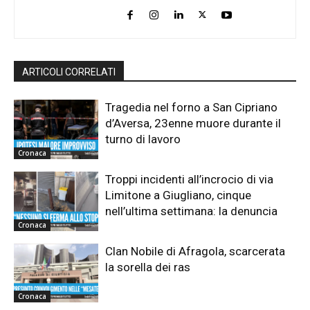
ARTICOLI CORRELATI
Tragedia nel forno a San Cipriano
d’Aversa, 23enne muore durante il
turno di lavoro
Cronaca
Troppi incidenti all’incrocio di via
Limitone a Giugliano, cinque
nell’ultima settimana: la denuncia
Cronaca
Clan Nobile di Afragola, scarcerata
la sorella dei ras
Cronaca