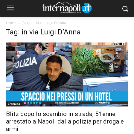
Home
Tags
In via Luigi D’Anna
Tag: in via Luigi D’Anna
Cronaca
Blitz dopo lo scambio in strada, 51enne
arrestato a Napoli dalla polizia per droga e
armi