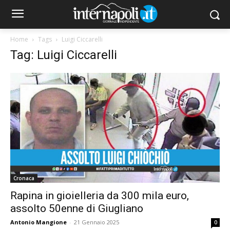
Home
Tags
Luigi Ciccarelli
Tag: Luigi Ciccarelli
Cronaca
Rapina in gioielleria da 300 mila euro,
assolto 50enne di Giugliano
Antonio Mangione
-
21 Gennaio 2025
0