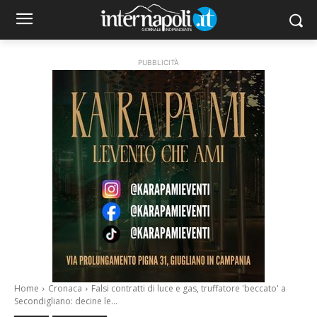
PUBBLICITÀ
Home
Cronaca
Falsi contratti di luce e gas, truffatore 'beccato' a
Secondigliano: decine le...