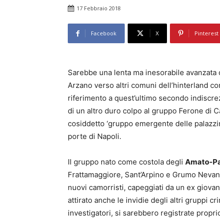
17 Febbraio 2018
Facebook
X
Pinterest
Sarebbe una lenta ma inesorabile avanzata q
Arzano verso altri comuni dell’hinterland c
riferimento a quest’ultimo secondo indiscrezi
di un altro duro colpo al gruppo Ferone di Ca
cosiddetto ‘gruppo emergente delle palazzine
porte di Napoli.
Il gruppo nato come costola degli
Amato-P
Frattamaggiore, Sant’Arpino e Grumo Nevano. 
nuovi camorristi, capeggiati da un ex giova
attirato anche le invidie degli altri gruppi cr
investigatori, si sarebbero registrate propr