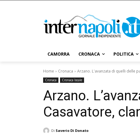
CAMORRA
CRONACA
POLITICA
Home
Cronaca
Arzano. L'avanzata di quelli delle 
Cronaca
Cronaca locale
Arzano. L’avanza
Casavatore, cla
Di
Saverio Di Donato