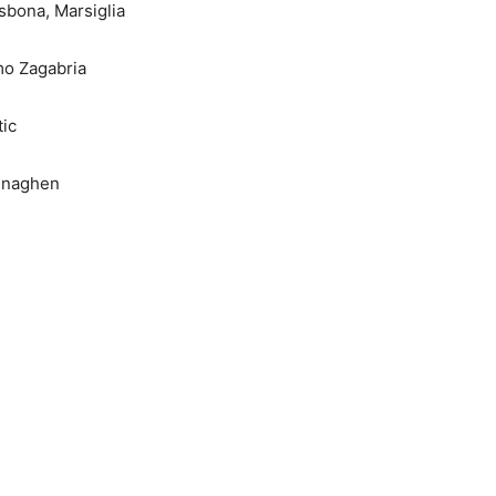
isbona, Marsiglia
mo Zagabria
tic
penaghen