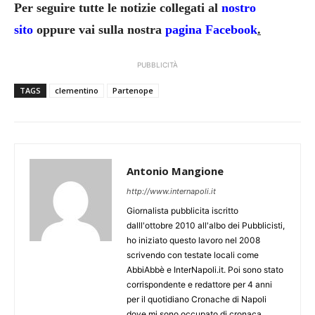
Per seguire tutte le notizie collegati al
nostro
sito
oppure vai sulla nostra
pagina Facebook
.
PUBBLICITÀ
TAGS
clementino
Partenope
Antonio Mangione
http://www.internapoli.it
Giornalista pubblicita iscritto
dalll'ottobre 2010 all'albo dei Pubblicisti,
ho iniziato questo lavoro nel 2008
scrivendo con testate locali come
AbbiAbbè e InterNapoli.it. Poi sono stato
corrispondente e redattore per 4 anni
per il quotidiano Cronache di Napoli
dove mi sono occupato di cronaca,