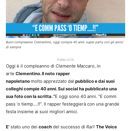
Buon compleanno Clementino, oggi compie 40 anni: super party con gli amici
di sempre
PUBBLICITÀ
Oggi è il compleanno di
Clemente Maccaro
, in
arte
Clementino. Il noto
rapper
napoletano
molto
apprezzato
dal
pubblico e dai suoi
colleghi compie 40 anni. Sui social ha pubblicato una
sua foto con la scritta. “
E oggi sono 40 anni. “E comm
pass ‘o tiemp….!!”. Il rapper festeggierà con una grande
festa insieme ai suoi migliori amici.
E’
stato uno dei
coach
del successo di
Rai1
The Voice