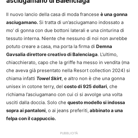
asciugamano di Balenciaga
Il nuovo lancio della casa di moda francese
è una gonna
asciugamano.
Si tratta di un’asciugamano indossato a
mo’ di gonna con due bottoni laterali e una cinturina di
tessuto interna. Niente che nessuno di noi non avrebbe
potuto creare a casa, ma porta la firma di
Demna
Gavsalia direttore creativo di Balenciaga
. L’ultimo,
chiacchierato, capo che la griffe ha messo in vendita (ma
che aveva già presentato nella Resort collection 2024) si
chiama infatti
Towel Skirt
, e altro non è che una gonna
unisex in cotone terry, del
costo di 925 dollari
, che
richiama l’asciugamano con cui ci si avvolge una volta
usciti dalla doccia. Solo che
questo modello si indossa
sopra ai pantaloni
, o ai jeans preferiti,
abbinato a una
felpa con il cappuccio.
PUBBLICITÀ