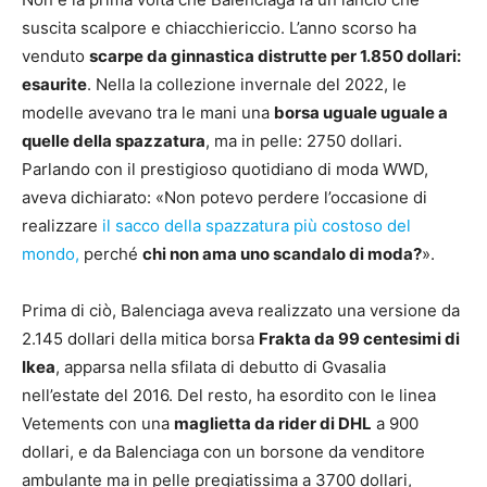
suscita scalpore e chiacchiericcio. L’anno scorso ha
venduto
scarpe da ginnastica distrutte per 1.850 dollari:
esaurite
. Nella la collezione invernale del 2022, le
modelle avevano tra le mani una
borsa uguale uguale a
quelle della spazzatura
, ma in pelle: 2750 dollari.
Parlando con il prestigioso quotidiano di moda WWD,
aveva dichiarato: «Non potevo perdere l’occasione di
realizzare
il sacco della spazzatura più costoso del
mondo,
perché
chi non ama uno scandalo di moda?
».
Prima di ciò, Balenciaga aveva realizzato una versione da
2.145 dollari della mitica borsa
Frakta da 99 centesimi di
Ikea
, apparsa nella sfilata di debutto di Gvasalia
nell’estate del 2016. Del resto, ha esordito con le linea
Vetements con una
maglietta da rider di DHL
a 900
dollari, e da Balenciaga con un borsone da venditore
ambulante ma in pelle pregiatissima a 3700 dollari,