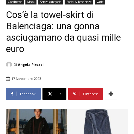
Goodnews
Moda
Senza categoria
Social & Tendenze
Varie
Cos’è la towel-skirt di
Balenciaga: una gonna
asciugamano da quasi mille
euro
Di
Angela Pirozzi
17 Novembre 2023
Facebook
X
Pinterest