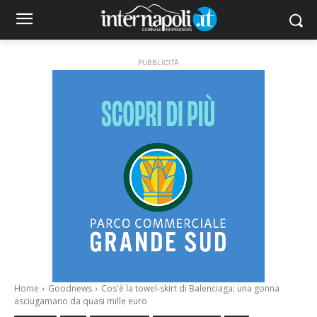
PUBBLICITÀ
Home
Goodnews
Cos'è la towel-skirt di Balenciaga: una gonna
asciugamano da quasi mille euro