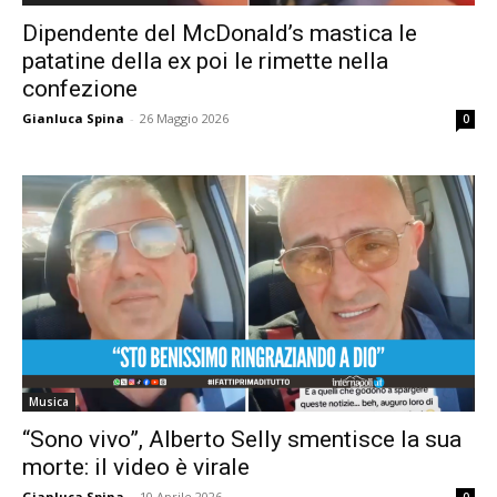
Dipendente del McDonald’s mastica le
patatine della ex poi le rimette nella
confezione
Gianluca Spina
-
26 Maggio 2026
0
Musica
“Sono vivo”, Alberto Selly smentisce la sua
morte: il video è virale
Gianluca Spina
-
10 Aprile 2026