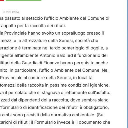
PUBBLICITÀ
 ha passato al setaccio l’ufficio Ambiente del Comune di
appalto per la raccolta dei rifiuti.
a Provinciale hanno svolto un sopralluogo presso il
 mezzi e le attrezzature della Senesi, società che
operazione è terminata nel tardo pomeriggio di oggi e, a
rigente all’ambiente Antonio Baldi ed il funzionario dei
litari della Guardia di Finanza hanno perquisito anche
inito, in particolare, l’ufficio Ambiente del Comune. Nel
rovinciale al cantiere della Senesi, in località
utomezzi della raccolta in pessime condizioni igieniche.
va il percolato che si stagnava direttamente sull’asfalto.
ilizzati dai dipendenti della raccolta, dove sembra siano
 “formulario di identificazione dei rifiuti” è obbligatorio,
ntrambi sono previsti dalla normativa ambientale. (Sul
carichi di rifiuti; il Formulario invece è il documento che