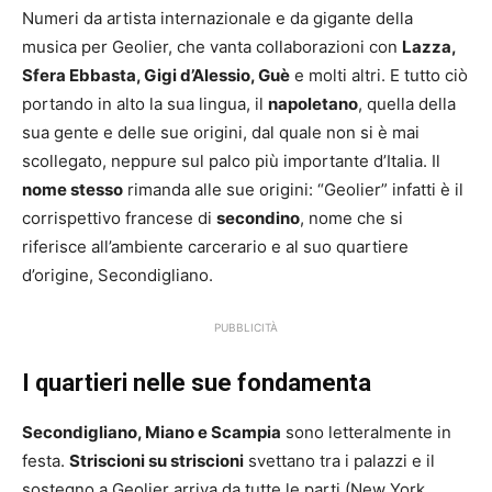
Numeri da artista internazionale e da gigante della
musica per Geolier, che vanta collaborazioni con
Lazza,
Sfera Ebbasta, Gigi d’Alessio, Guè
e molti altri. E tutto ciò
portando in alto la sua lingua, il
napoletano
, quella della
sua gente e delle sue origini, dal quale non si è mai
scollegato, neppure sul palco più importante d’Italia. Il
nome stesso
rimanda alle sue origini: “Geolier” infatti è il
corrispettivo francese di
secondino
, nome che si
riferisce all’ambiente carcerario e al suo quartiere
d’origine, Secondigliano.
PUBBLICITÀ
I quartieri nelle sue fondamenta
Secondigliano, Miano e Scampia
sono letteralmente in
festa.
Striscioni su striscioni
svettano tra i palazzi e il
sostegno a Geolier arriva da tutte le parti (New York