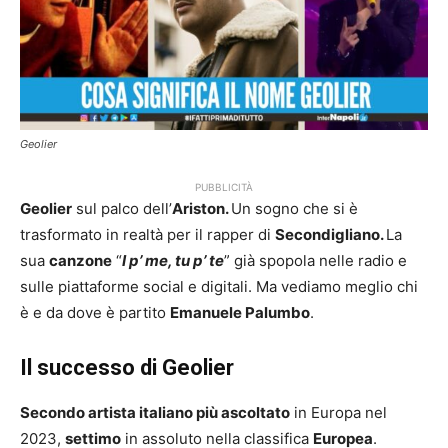
Geolier
PUBBLICITÀ
Geolier
sul palco dell’
Ariston.
Un sogno che si è
trasformato in realtà per il rapper di
Secondigliano.
La
sua
canzone
“
I p’ me, tu p’ te
” già spopola nelle radio e
sulle piattaforme social e digitali. Ma vediamo meglio chi
è e da dove è partito
Emanuele Palumbo
.
Il successo di Geolier
Secondo artista italiano più ascoltato
in Europa nel
2023,
settimo
in assoluto nella classifica
Europea
.