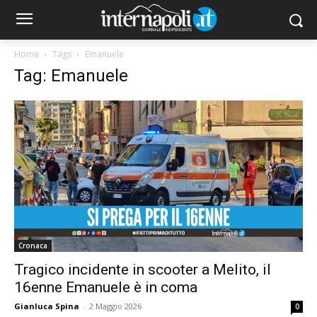
Home
Tags
Emanuele
Tag: Emanuele
Cronaca
Tragico incidente in scooter a Melito, il
16enne Emanuele è in coma
Gianluca Spina
-
2 Maggio 2026
0