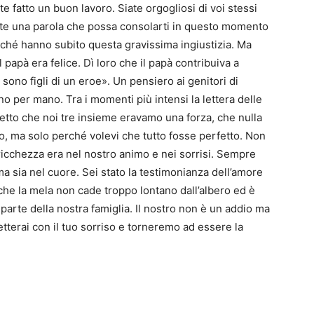
e fatto un buon lavoro. Siate orgogliosi di voi stessi
siste una parola che possa consolarti in questo momento
ché hanno subito questa gravissima ingiustizia. Ma
papà era felice. Dì loro che il papà contribuiva a
ono figli di un eroe». Un pensiero ai genitori di
no per mano. Tra i momenti più intensi la lettera delle
etto che noi tre insieme eravamo una forza, che nulla
ico, ma solo perché volevi che tutto fosse perfetto. Non
icchezza era nel nostro animo e nei sorrisi. Sempre
ma sia nel cuore. Sei stato la testimonianza dell’amore
che la mela non cade troppo lontano dall’albero ed è
parte della nostra famiglia. Il nostro non è un addio ma
tterai con il tuo sorriso e torneremo ad essere la