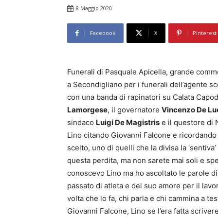
8 Maggio 2020
Facebook
X
Pinterest
Funerali di Pasquale Apicella, grande comm
a Secondigliano per i funerali dell’agente s
con una banda di rapinatori su Calata Capodi
Lamorgese
, il governatore
Vincenzo De Lu
sindaco
Luigi De Magistris
e il questore di
Lino citando Giovanni Falcone e ricordando
scelto, uno di quelli che la divisa la ‘sent
questa perdita, ma non sarete mai soli e sp
conoscevo Lino ma ho ascoltato le parole di 
passato di atleta e del suo amore per il lavo
volta che lo fa, chi parla e chi cammina a tes
Giovanni Falcone, Lino se l’era fatta scrivere