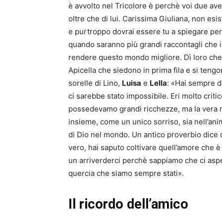
è avvolto nel Tricolore è perchè voi due avet
oltre che di lui. Carissima Giuliana, non e
e purtroppo dovrai essere tu a spiegare per
quando saranno più grandi raccontagli che il 
rendere questo mondo migliore. Dì loro che s
Apicella che siedono in prima fila e si tengo
sorelle di Lino,
Luisa
e
Lella
: «Hai sempre d
ci sarebbe stato impossibile. Eri molto crit
possedevamo grandi ricchezze, ma la vera r
insieme, come un unico sorriso, sia nell’ani
di Dio nel mondo. Un antico proverbio dice 
vero, hai saputo coltivare quell’amore che è 
un arriverderci perchè sappiamo che ci aspe
quercia che siamo sempre stati».
Il ricordo dell’amico