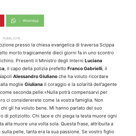
WhatsApp
PUBBLICITÀ
ozione presso la chiesa evangelica di traversa Scippa
celto morto tragicamente dieci giorni fa in uno scontro
chino. Presenti il Ministro degli Interni
Luciana
ca
, il capo della polizia prefetto
Franco Gabrielli
, il
 Napoli
Alessandro Giuliano
che ha voluto ricordare
 alla moglie
Giuliana
il coraggio e la solarità dell’agente
iva’ come seconda pelle:«Nulla potrà compensarvi per
ero ci considererete come la vostra famiglia. Non
chi gli ha voluto bene. Mi hanno parlato del suo
ro di poliziotto. Chi tace e chi piega la testa muore ogni
ta alta muore una volta sola. Questa frase, attribuita a
 sulla pelle, tanta era la sua passione. Se vostro figlio