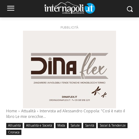
PUBBLICITÀ
Home
Attualità
Intervista ad Alessandro Coppola: "Così è nato il
libro Le mie orecchie...
Attualità
Attualità e Società
Moda
Salute
Sanità
Social & Tendenze
Cronaca