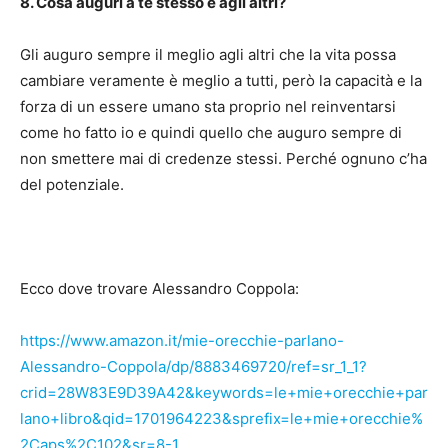
8. Cosa auguri a te stesso e agli altri?
Gli auguro sempre il meglio agli altri che la vita possa
cambiare veramente è meglio a tutti, però la capacità e la
forza di un essere umano sta proprio nel reinventarsi
come ho fatto io e quindi quello che auguro sempre di
non smettere mai di credenze stessi. Perché ognuno c’ha
del potenziale.
Ecco dove trovare Alessandro Coppola:
https://www.amazon.it/mie-orecchie-parlano-
Alessandro-Coppola/dp/8883469720/ref=sr_1_1?
crid=28W83E9D39A42&keywords=le+mie+orecchie+par
lano+libro&qid=1701964223&sprefix=le+mie+orecchie%
2Caps%2C102&sr=8-1