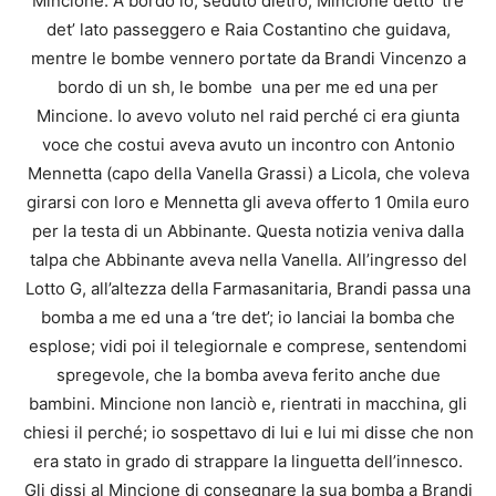
Mincione. A bordo io, seduto dietro, Mincione detto ‘tre
det’ lato passeggero e Raia Costantino che guidava,
mentre le bombe vennero portate da Brandi Vincenzo a
bordo di un sh, le bombe una per me ed una per
Mincione. Io avevo voluto nel raid perché ci era giunta
voce che costui aveva avuto un incontro con Antonio
Mennetta (capo della Vanella Grassi) a Licola, che voleva
girarsi con loro e Mennetta gli aveva offerto 1 0mila euro
per la testa di un Abbinante. Questa notizia veniva dalla
talpa che Abbinante aveva nella Vanella. All’ingresso del
Lotto G, all’altezza della Farmasanitaria, Brandi passa una
bomba a me ed una a ‘tre det’; io lanciai la bomba che
esplose; vidi poi il telegiornale e comprese, sentendomi
spregevole, che la bomba aveva ferito anche due
bambini. Mincione non lanciò e, rientrati in macchina, gli
chiesi il perché; io sospettavo di lui e lui mi disse che non
era stato in grado di strappare la linguetta dell’innesco.
Gli dissi al Mincione di consegnare la sua bomba a Brandi