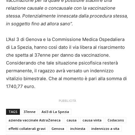
vaccinazione per la quale è possibile stabilire una
relazione causale o concausale con la vaccinazione
stessa. Potenzialmente innescata dalla procedura stessa,
in soggetto fino ad allora sano”.
L’Asl 3 di Genova e la Commissione Medica Ospedaliera
di La Spezia, hanno così dato il via libera al risarcimento
che spetta al 37enne per danno da vaccinazione.
Considerando che tale situazione psicofisica resterà
permanente, il ragazzo avrà versato un indennizzo
vitalizio bimestrale. Che al momento è pari alla somma di
1740,77 euro.
PUBBLICITÀ
TAGS
37enne
Asl3 di La Spezia
azienda vaccinale AstraZeneca
causa
causa vinta
Codacons
effetti collaterali gravi
Genova
inchiesta
indennizzo a vita