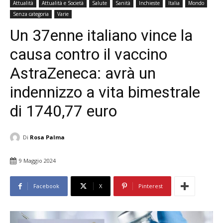
Attualità
Attualità e Società
Salute
Sanità
Inchieste
Italia
Mondo
Senza categoria
Varie
Un 37enne italiano vince la
causa contro il vaccino
AstraZeneca: avrà un
indennizzo a vita bimestrale
di 1740,77 euro
Di
Rosa Palma
9 Maggio 2024
Facebook
X
Pinterest