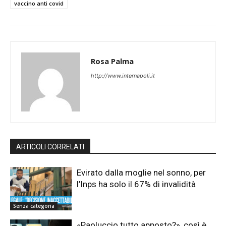
vaccino anti covid
Rosa Palma
http://www.internapoli.it
ARTICOLI CORRELATI
Evirato dalla moglie nel sonno, per
l’Inps ha solo il 67% di invalidità
Senza categoria
«Paoluccio tutto apposto?», così è