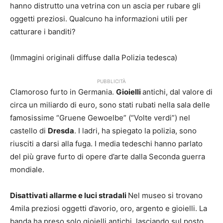
hanno distrutto una vetrina con un ascia per rubare gli
oggetti preziosi. Qualcuno ha informazioni utili per
catturare i banditi?
(Immagini originali diffuse dalla Polizia tedesca)
PUBBLICITÀ
Clamoroso furto in Germania.
Gioielli
antichi, dal valore di
circa un miliardo di euro, sono stati rubati nella sala delle
famosissime “Gruene Gewoelbe” (“Volte verdi”) nel
castello di
Dresda
. I ladri, ha spiegato la polizia, sono
riusciti a darsi alla fuga. I media tedeschi hanno parlato
del più grave furto di opere d’arte dalla Seconda guerra
mondiale.
Disattivati allarme e luci stradali
Nel museo si trovano
4mila preziosi oggetti d’avorio, oro, argento e gioielli. La
banda ha preso solo gioielli antichi, lasciando sul posto