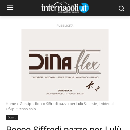
PUBBLICITÀ
Home
Gossip
Rocco Siffredi pazzo per Lulù Salassie, il video al
Gfvip: "Penso solo...
Gossip
Rocco Siffredi pazzo per Lulù