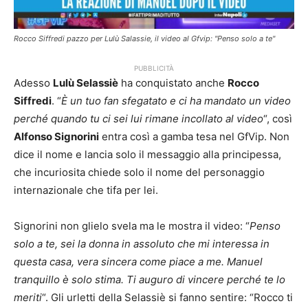
Rocco Siffredi pazzo per Lulù Salassie, il video al Gfvip: "Penso solo a te"
PUBBLICITÀ
Adesso
Lulù Selassiè
ha conquistato anche
Rocco
Siffredi
. “
È un tuo fan sfegatato e ci ha mandato un video
perché quando tu ci sei lui rimane incollato al video
“, così
Alfonso Signorini
entra così a gamba tesa nel GfVip. Non
dice il nome e lancia solo il messaggio alla principessa,
che incuriosita chiede solo il nome del personaggio
internazionale che tifa per lei.
Signorini non glielo svela ma le mostra il video: “
Penso
solo a te, sei la donna in assoluto che mi interessa in
questa casa, vera sincera come piace a me. Manuel
tranquillo è solo stima. Ti auguro di vincere perché te lo
meriti
“. Gli urletti della Selassiè si fanno sentire: “Rocco ti