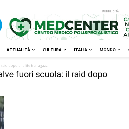
PUBBLICITÀ
ATTUALITÀ
CULTURA
ITALIA
MONDO
l raid dopo una lite tra ragazzi
alve fuori scuola: il raid dopo