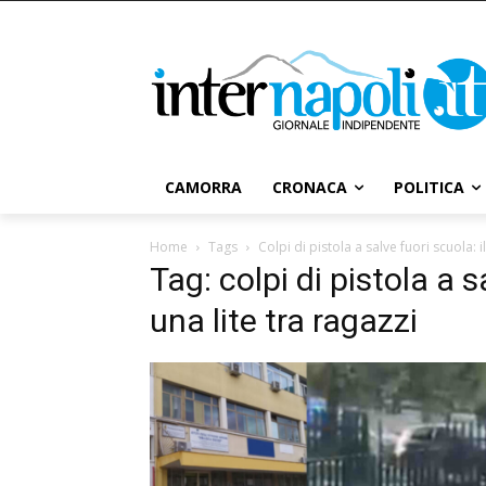
CAMORRA
CRONACA
POLITICA
Home
Tags
Colpi di pistola a salve fuori scuola: i
Tag: colpi di pistola a s
una lite tra ragazzi