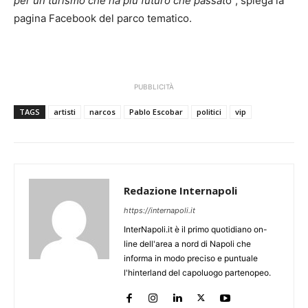
per un turismo che ha più futuro che passat
o”, spiega la
pagina Facebook del parco tematico.
PUBBLICITÀ
TAGS
artisti
narcos
Pablo Escobar
politici
vip
Redazione Internapoli
https://internapoli.it
InterNapoli.it è il primo quotidiano on-
line dell'area a nord di Napoli che
informa in modo preciso e puntuale
l'hinterland del capoluogo partenopeo.