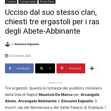
Cronaca
Cronaca locale
Primo Piano
Ucciso dal suo stesso clan,
chiesti tre ergastoli per i ras
degli Abete-Abbinante
Di
Antonio Esposito
25 Gennaio 2021
Facebook
X
Pinterest
PUBBLICITÀ
Tre ergastoli. Questa la richiesta del pubblico ministero
della Dda di Napoli
Maurizio De Marco
per
Arcangelo
Abete
,
Arcangelo Abbinante
e
Giovanni Esposito
‘o
muort, ras del Monterosa e dei Sette Palazzi di Scampia. I