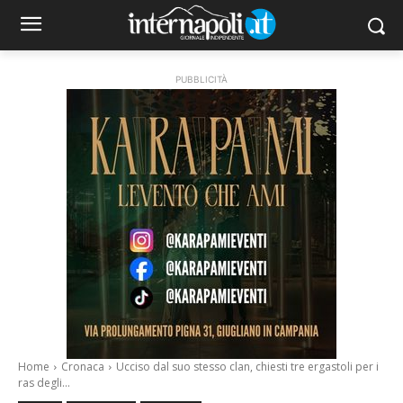
PUBBLICITÀ
Home
Cronaca
Ucciso dal suo stesso clan, chiesti tre ergastoli per i
ras degli...