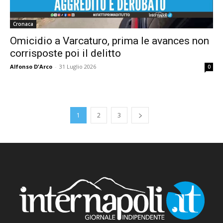
Cronaca
Omicidio a Varcaturo, prima le avances non
corrisposte poi il delitto
Alfonso D'Arco
-
31 Luglio 2026
0
1
2
3