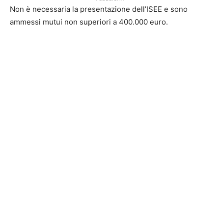
Non è necessaria la presentazione dell’ISEE e sono
ammessi mutui non superiori a 400.000 euro.
Sospensione mutui.
Da venerdì il “
Decreto
Cura Italia
”
(D.L. n. 18/2020) è divenuto legge, ma non a tutti però
chiara
la portata della manovra del Governo
per arginare
la crisi, figlia dell’emergenza Coronavirus.
Cura Italia: sospensione mutui
prima casa per partite Iva
Innanzitutto, per fare fronte alla forte crisi di liquidità
delle partite Iva e degli autonomi, sono state modificate
le regole di accesso al cd. “
Fondo Gasparrini
” per la
sospensione dei
mutui prima casa
. Nello specifico, la
possibilità d’accesso al predetto Fondo è estesa ai