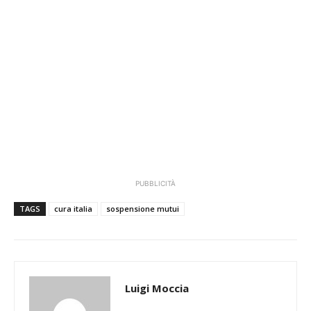
lavoratori autonomi e ai liberi professionisti che
autocertifichino di aver registrato, nel trimestre
successivo al 21 febbraio 2020 e precedente la domanda,
un calo del fatturato superiore al 33% rispetto all’ultimo
trimestre 2019 in conseguenza della chiusura o della
restrizione della propria attività.
Non è necessaria la presentazione dell’ISEE e sono
ammessi mutui non superiori a 400.000 euro.
PUBBLICITÀ
TAGS
cura italia
sospensione mutui
Luigi Moccia