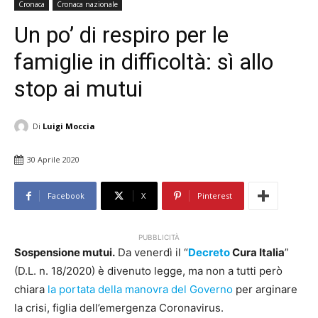
Cronaca
Cronaca nazionale
Un po’ di respiro per le
famiglie in difficoltà: sì allo
stop ai mutui
Di
Luigi Moccia
30 Aprile 2020
Facebook
X
Pinterest
PUBBLICITÀ
Sospensione mutui.
Da venerdì il “
Decreto
Cura Italia
”
(D.L. n. 18/2020) è divenuto legge, ma non a tutti però
chiara
la portata della manovra del Governo
per arginare
la crisi, figlia dell’emergenza Coronavirus.