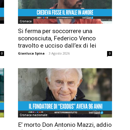
Cronaca
Si ferma per soccorrere una
sconosciuta, Federico Venco
travolto e ucciso dall’ex di lei
Gianluca Spina
-
3 Agosto 2026
0
0
Cronaca nazionale
E’ morto Don Antonio Mazzi, addio