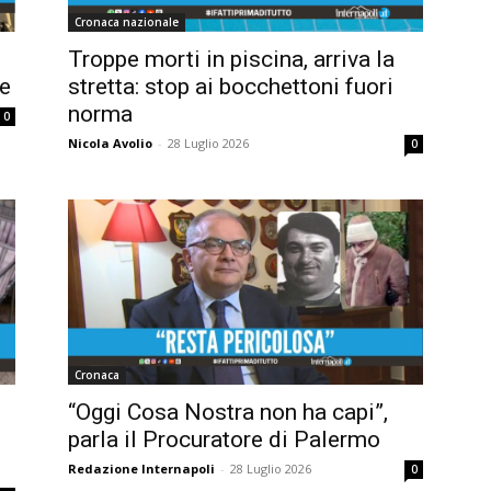
Cronaca nazionale
Troppe morti in piscina, arriva la
le
stretta: stop ai bocchettoni fuori
norma
0
Nicola Avolio
-
28 Luglio 2026
0
Cronaca
“Oggi Cosa Nostra non ha capi”,
parla il Procuratore di Palermo
Redazione Internapoli
-
28 Luglio 2026
0