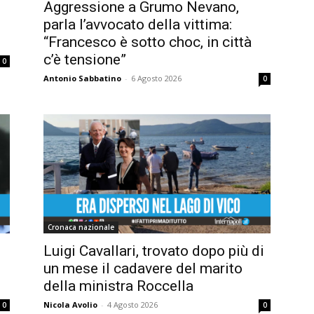
Aggressione a Grumo Nevano,
parla l’avvocato della vittima:
“Francesco è sotto choc, in città
c’è tensione”
0
Antonio Sabbatino
-
6 Agosto 2026
0
Cronaca nazionale
Luigi Cavallari, trovato dopo più di
un mese il cadavere del marito
della ministra Roccella
Nicola Avolio
-
4 Agosto 2026
0
0