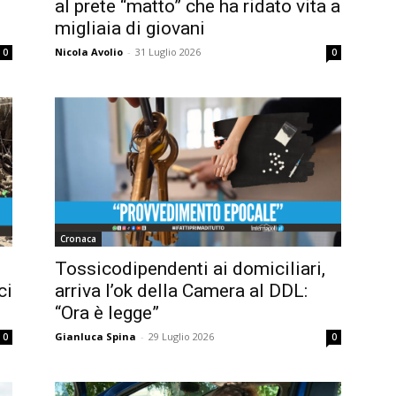
al prete “matto” che ha ridato vita a
migliaia di giovani
Nicola Avolio
-
31 Luglio 2026
0
0
Cronaca
Tossicodipendenti ai domiciliari,
ci
arriva l’ok della Camera al DDL:
“Ora è legge”
Gianluca Spina
-
29 Luglio 2026
0
0