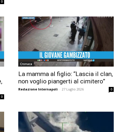
0
Cronaca
La mamma al figlio: “Lascia il clan,
,
non voglio piangerti al cimitero”
Redazione Internapoli
-
27 Luglio 2026
0
0