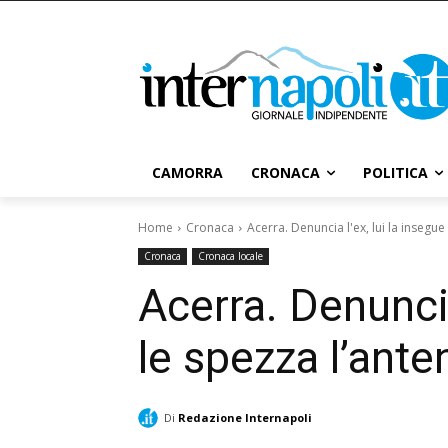
CAMORRA
CRONACA
POLITICA
Home
Cronaca
Acerra. Denuncia l'ex, lui la insegue
Cronaca
Cronaca locale
Acerra. Denuncia
le spezza l’ante
Di
Redazione Internapoli