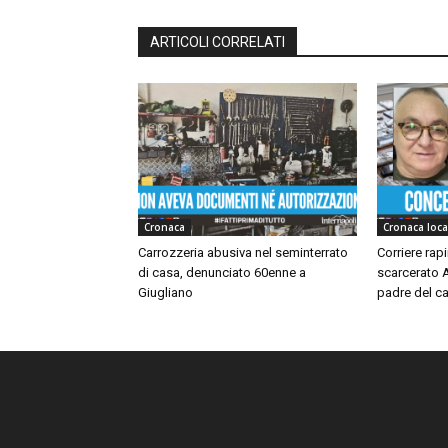
ARTICOLI CORRELATI
Cronaca
Cronaca loca
Carrozzeria abusiva nel seminterrato
Corriere rap
di casa, denunciato 60enne a
scarcerato A
Giugliano
padre del ca