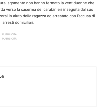
 Paura, sgomento non hanno fermato la ventiduenne che
etta verso la caserma dei carabinieri inseguita dal suo
ccorsi in aiuto della ragazza ed arrestato con l’accusa di
i arresti domiciliari.
PUBBLICITÀ
PUBBLICITÀ
li