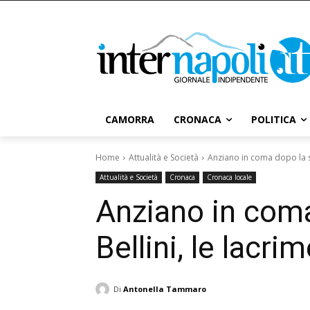
CAMORRA
CRONACA
POLITICA
Home
Attualità e Società
Anziano in coma dopo la spi
Attualità e Società
Cronaca
Cronaca locale
Anziano in coma
Bellini, le lacrim
Di
Antonella Tammaro