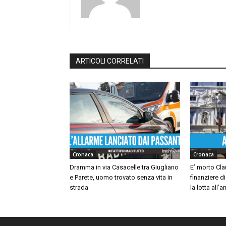
ARTICOLI CORRELATI
Cronaca
Cronaca
Dramma in via Casacelle tra Giugliano
E’ morto Cla
e Parete, uomo trovato senza vita in
finanziere d
strada
la lotta all’