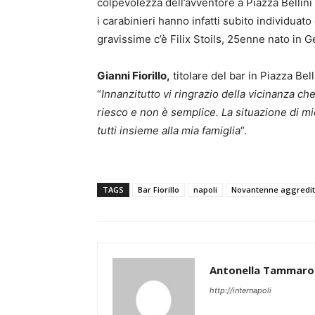
colpevolezza dell’avventore a Piazza Bellini 
i carabinieri hanno infatti subito individuato
gravissime c’è Filix Stoils, 25enne nato in G
Gianni Fiorillo,
titolare del bar in Piazza Belli
“
Innanzitutto vi ringrazio della vicinanza ch
riesco e non è semplice. La situazione di m
tutti insieme alla mia famiglia
“.
TAGS
Bar Fiorillo
napoli
Novantenne aggredito
Antonella Tammaro
http://internapoli