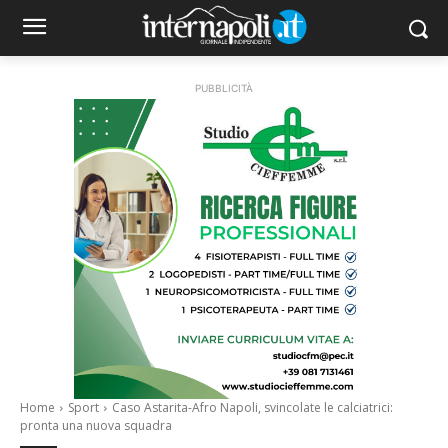
PUBBLICITÀ
Home
Sport
Caso Astarita-Afro Napoli, svincolate le calciatrici:
pronta una nuova squadra