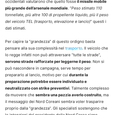
occidentali valutarono che quello fosse
il missile mobile
più grande dell’arsenale mondiale
. “
Peso stimato 110
tonnellate, più altre 100 di propellente liquido, più il peso
del veicolo TEL (trasporto, elevazione e lancio)
” questi i
dati stimati.
Per capire la “grandezza” di questo ordigno basta
pensare alla sua complessità nel
trasporto
. Il veicolo che
lo regge infatti non può attraversare “tutte le strade”,
servono strade rafforzate per leggerne il peso
. Non si
può nascondere in campagna, serve tempo per
prepararlo al lancio, motivo per cui
durante la
preparazione potrebbe essere individuato e
neutralizzato con strike preventivi
. Talmente complesso
da muovere che
sembra una pazzia averlo costruito
, ma
il messaggio dei Nord Coreani sembra voler trasparire
proprio dalla “grandezza”. Gli specialisti sostengono che
le intenzioni del presidente della Nord Corea siano