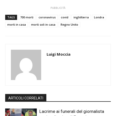
PUBBLICITÀ
TAGS
700 morti
coronavirus
covid
inghilterra
Londra
morti in casa
morti soli in casa
Regno Unito
Luigi Moccia
ARTICOLI CORRELATI
Lacrime ai funerali del giornalista