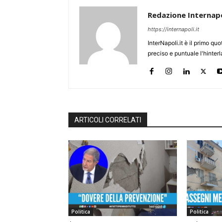
Redazione Internapo
https://internapoli.it
InterNapoli.it è il primo qu
preciso e puntuale l'hinte
ARTICOLI CORRELATI
Politica
Politica