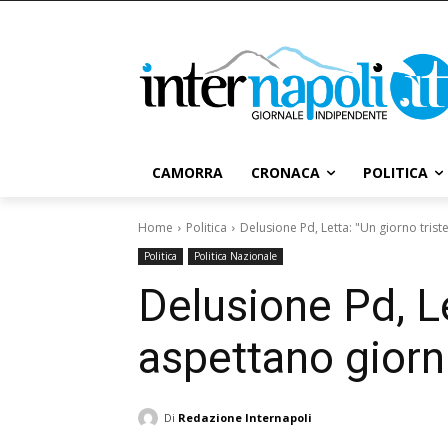
CAMORRA
CRONACA
POLITICA
Home
Politica
Delusione Pd, Letta: "Un giorno triste 
Politica
Politica Nazionale
Delusione Pd, Let
aspettano giorni
Di
Redazione Internapoli