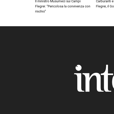
Il ministro Musumeci sui Campi
Carburanti e
Flegrei: “Pericolosa la convivenza con
Flegrei, il 
rischio”