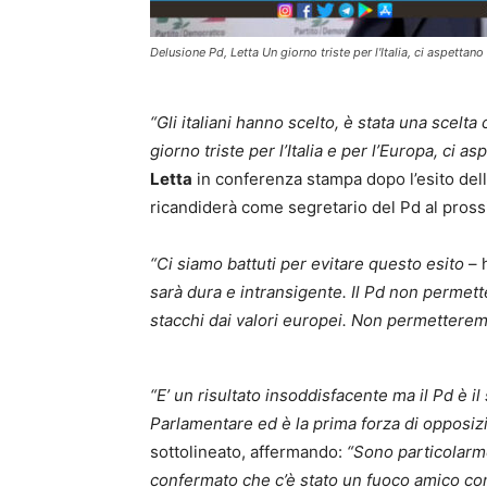
Delusione Pd, Letta Un giorno triste per l'Italia, ci aspettano 
“Gli italiani hanno scelto, è stata una scelta 
giorno triste per l’Italia e per l’Europa, ci as
Letta
in conferenza stampa dopo l’esito del
ricandiderà come segretario del Pd al pro
“Ci siamo battuti per evitare questo esito
– 
sarà dura e intransigente. Il Pd non permetter
stacchi dai valori europei. Non permetteremo c
“E’ un risultato insoddisfacente ma il Pd è 
Parlamentare ed è la prima forza di opposi
sottolineato, affermando:
“Sono particolarme
confermato che c’è stato un fuoco amico cont