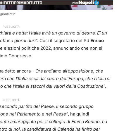
giorni duri
PUBBLICITÀ
chiara e netta: l’Italia avrà un governo di destra. E’ un
pettano giorni duri”.
Così il segretario del Pd
Enrico
le elezioni politiche 2022, annunciando che non si
ssimo Congresso.
ha detto ancora –
Ora andiamo all’opposizione, che
à che l’Italia esca dal cuore dell’Europa, che l’Italia si
he l’Italia si stacchi dai valori della Costituzione”.
PUBBLICITÀ
il secondo partito del Paese, il secondo gruppo
zione nel Parlamento e nel Paese”
, ha quindi
nte amareggiato per il collegio di Emma Bonino, ha
ro di noi, la candidatura di Calenda ha finito per