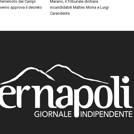
 terremoto dei Campi
Marano, il Tribunale dichiara
Governo approva il decreto
incandidabili Matteo Morra e Luigi
Carandente