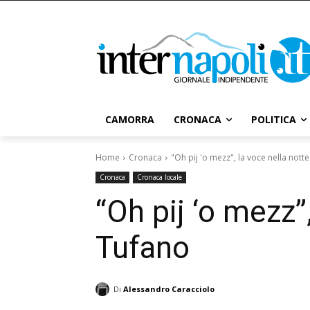
CAMORRA
CRONACA
POLITICA
Home
Cronaca
"Oh pij 'o mezz", la voce nella nott
Cronaca
Cronaca locale
“Oh pij ‘o mezz”
Tufano
Di
Alessandro Caracciolo