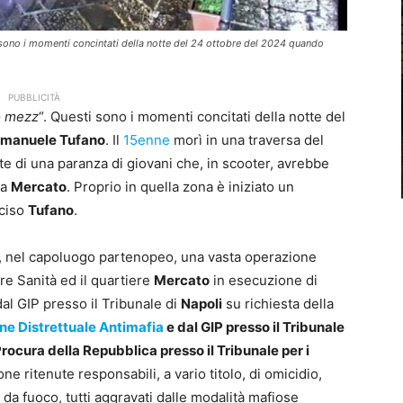
ti sono i momenti concintati della notte del 24 ottobre del 2024 quando
PUBBLICITÀ
‘o mezz
“. Questi sono i momenti concitati della notte del
manuele Tufano
. Il
15enne
morì in una traversa del
e di una paranza di giovani che, in scooter, avrebbe
za
Mercato
. Proprio in quella zona è iniziato un
cciso
Tufano
.
o, nel capoluogo partenopeo, una vasta operazione
ere Sanità ed il quartiere
Mercato
in esecuzione di
al GIP presso il Tribunale di
Napoli
su richiesta della
ne Distrettuale Antimafia
e dal GIP presso il Tribunale
Procura della Repubblica presso il Tribunale per i
ne ritenute responsabili, a vario titolo, di omicidio,
 da fuoco, tutti aggravati dalle modalità mafiose