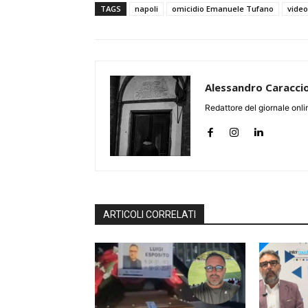
TAGS
napoli
omicidio Emanuele Tufano
video
Alessandro Caracci
Redattore del giornale online
ARTICOLI CORRELATI