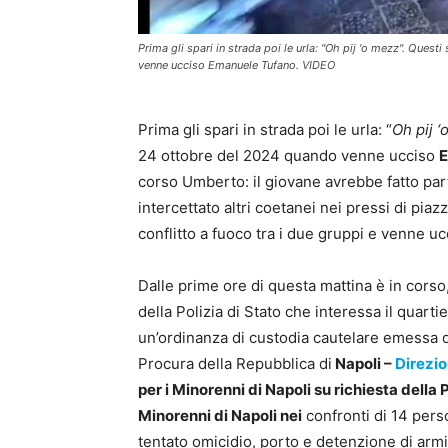
Prima gli spari in strada poi le urla: "Oh pij 'o mezz". Ques
venne ucciso Emanuele Tufano. VIDEO
Prima gli spari in strada poi le urla: “
Oh pij 
24 ottobre del 2024 quando venne ucciso
E
corso Umberto: il giovane avrebbe fatto part
intercettato altri coetanei nei pressi di piaz
conflitto a fuoco tra i due gruppi e venne u
Dalle prime ore di questa mattina è in cors
della Polizia di Stato che interessa il quarti
un’ordinanza di custodia cautelare emessa d
Procura della Repubblica di
Napoli –
Direzio
per i Minorenni di Napoli su richiesta della 
Minorenni di Napoli nei
confronti di 14 perso
tentato omicidio, porto e detenzione di armi