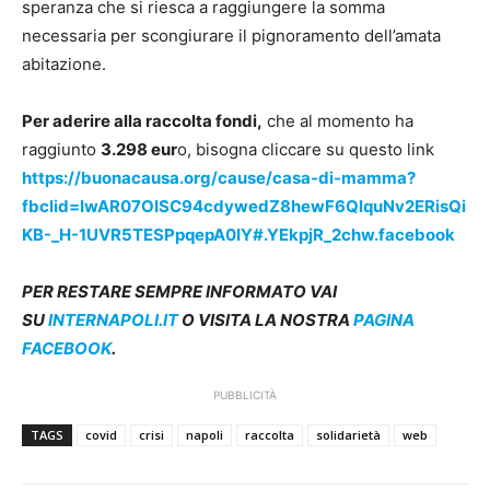
speranza che si riesca a raggiungere la somma
necessaria per scongiurare il pignoramento dell’amata
abitazione.
Per aderire alla raccolta fondi,
che al momento ha
raggiunto
3.298 eur
o, bisogna cliccare su questo link
https://buonacausa.org/cause/casa-di-mamma?
fbclid=IwAR07OISC94cdywedZ8hewF6QlquNv2ERisQi
KB-_H-1UVR5TESPpqepA0IY#.YEkpjR_2chw.facebook
PER RESTARE SEMPRE INFORMATO VAI
SU
INTERNAPOLI
.IT
O VISITA LA NOSTRA
PAGINA
FACEBOOK
.
PUBBLICITÀ
TAGS
covid
crisi
napoli
raccolta
solidarietà
web