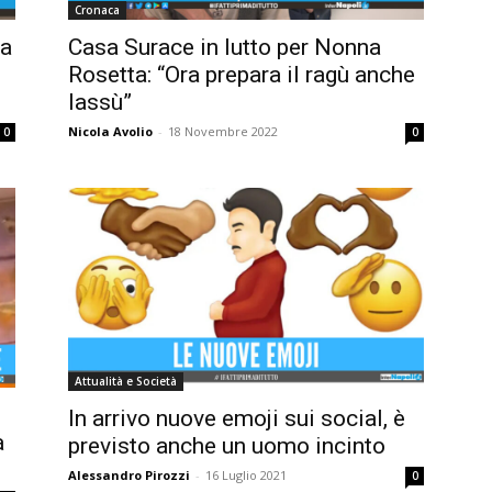
Cronaca
ta
Casa Surace in lutto per Nonna
Rosetta: “Ora prepara il ragù anche
lassù”
Nicola Avolio
-
18 Novembre 2022
0
0
Attualità e Società
In arrivo nuove emoji sui social, è
a
previsto anche un uomo incinto
Alessandro Pirozzi
-
16 Luglio 2021
0