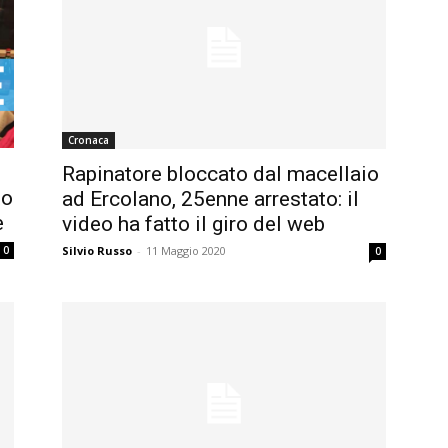
Cronaca
Rapinatore bloccato dal macellaio
to
ad Ercolano, 25enne arrestato: il
e
video ha fatto il giro del web
Silvio Russo
-
11 Maggio 2020
0
0