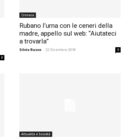
Cronaca
Rubano l’urna con le ceneri della
madre, appello sul web: “Aiutateci
a trovarla”
Silvio Russo
-
22 Dicembre 2018
0
0
Attualità e Società