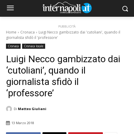
PUBBLICITÀ
Home
Cronaca
Luigi Necco gambizzato dai 'cutoliani', quando il
giornalista sfidò il 'professore'
Cronaca
Cronaca locale
Luigi Necco gambizzato dai
‘cutoliani’, quando il
giornalista sfidò il
‘professore’
Di
Matteo Giuliani
13 Marzo 2018