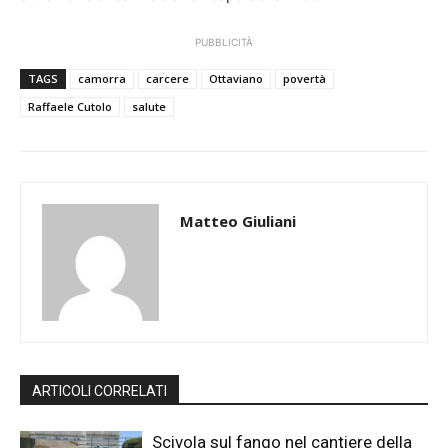
PUBBLICITÀ
TAGS
camorra
carcere
Ottaviano
povertà
Raffaele Cutolo
salute
Matteo Giuliani
ARTICOLI CORRELATI
Scivola sul fango nel cantiere della