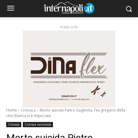
PUBBLICITÀ
Home
Cronaca
Morto suicida Pietro Gugliotta, l'ex gregario della
Uno Bianca si è impiccato
Cronaca
Cronaca nazionale
Morto suicida Pietro