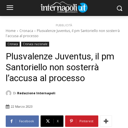
PUBBLICITÀ
Home
Cronaca
Plusvalenze Juventus, il pm Santoriello non sosterrà
l'accusa al processo
Cronaca
Cronaca nazionale
Plusvalenze Juventus, il pm
Santoriello non sosterrà
l’accusa al processo
Di
Redazione Internapoli
22 Marzo 2023
Facebook
X
Pinterest