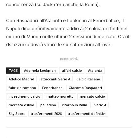
concorrenza (su Jack c’era anche la Roma).
Con Raspadori all’Atalanta e Lookman al Fenerbahce, il
Napoli dice definitivamente addio ai 2 calciatori finiti nel
mirino di Manna nelle ultime 2 sessioni di mercato. Ora il
ds azzurro dovrà virare le sue attenzioni altrove.
PUBBLICITÀ
TAGS
Ademola Lookman
affari calcio
Atalanta
Atletico Madrid
attaccanti Serie A
Calcio italiano
fabrizio romano
Fenerbahce
Giacomo Raspadori
investimenti calcio
matteo moretto
mercato calcio
mercato estivo
palladino
ritorno in Italia.
Serie A
Sky Sport
trasferimenti 2026
trasferimenti definitivi