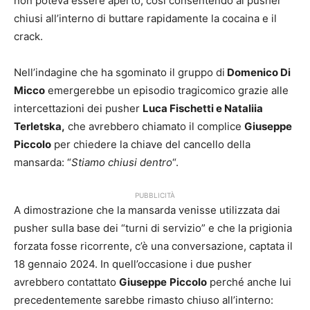
non poteva essere aperto, così consentendo ai pusher
chiusi all’interno di buttare rapidamente la cocaina e il
crack.
Nell’indagine che ha sgominato il gruppo di
Domenico Di
Micco
emergerebbe un episodio tragicomico grazie alle
intercettazioni dei pusher
Luca Fischetti e Nataliia
Terletska,
che avrebbero chiamato il complice
Giuseppe
Piccolo
per chiedere la chiave del cancello della
mansarda: “
Stiamo chiusi dentro
“.
PUBBLICITÀ
A dimostrazione che la mansarda venisse utilizzata dai
pusher sulla base dei “turni di servizio” e che la prigionia
forzata fosse ricorrente, c’è una conversazione, captata il
18 gennaio 2024. In quell’occasione i due pusher
avrebbero contattato
Giuseppe
Piccolo
perché anche lui
precedentemente sarebbe rimasto chiuso all’interno: