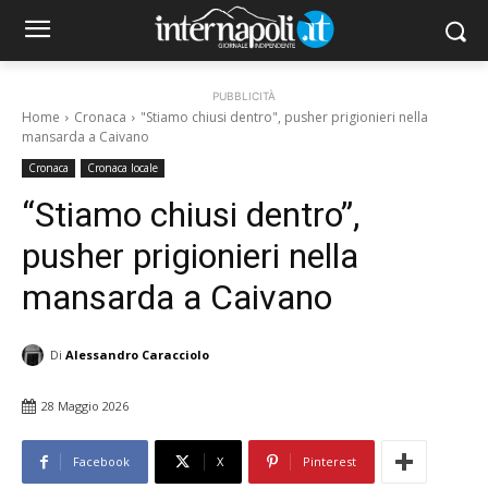
PUBBLICITÀ
Home
Cronaca
"Stiamo chiusi dentro", pusher prigionieri nella
mansarda a Caivano
Cronaca
Cronaca locale
“Stiamo chiusi dentro”,
pusher prigionieri nella
mansarda a Caivano
Di
Alessandro Caracciolo
28 Maggio 2026
Facebook
X
Pinterest