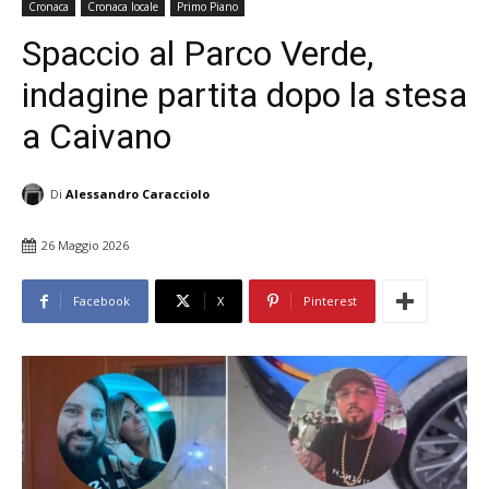
Cronaca
Cronaca locale
Primo Piano
Spaccio al Parco Verde,
indagine partita dopo la stesa
a Caivano
Di
Alessandro Caracciolo
26 Maggio 2026
Facebook
X
Pinterest