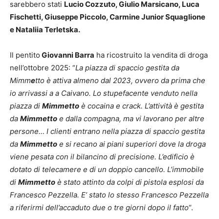
sarebbero stati
Lucio Cozzuto, Giulio Marsicano, Luca
Fischetti, Giuseppe Piccolo, Carmine Junior Squaglione
e Nataliia Terletska.
Il pentito
Giovanni Barra
ha ricostruito la vendita di droga
nell’ottobre 2025: “
La piazza di spaccio gestita da
Mimm
e
tto è attiva almeno dal 2023, ovvero da prima che
io arrivassi a a Caivano. Lo stupefacente venduto nella
piazza di
Mimmetto
è cocaina e crack. L’attività è gestita
da
Mimmetto
e dalla compagna, ma vi lavorano per altre
persone… I clienti entrano nella piazza di spaccio gestita
da
Mimmetto
e si recano ai piani superiori dove la droga
viene pesata con il bilancino di precisione. L’edificio è
dotato di telecamere e di un doppio cancello. L’immobile
di
Mimmetto
è stato attinto da colpi di pistola esplosi da
Francesco Pezzella. E’ stato lo stesso Francesco Pezzella
a riferirmi dell’accaduto due o tre giorni dopo il fatto
“.