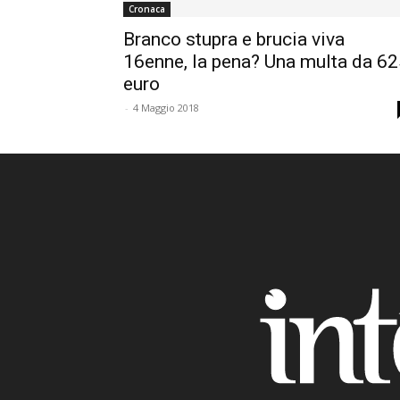
Cronaca
Branco stupra e brucia viva
16enne, la pena? Una multa da 6
euro
-
4 Maggio 2018