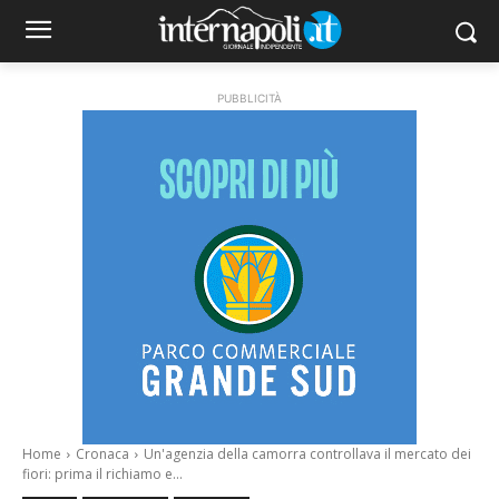
PUBBLICITÀ
Home
Cronaca
Un'agenzia della camorra controllava il mercato dei
fiori: prima il richiamo e...