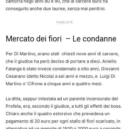
camorra negli anni 80 e 90, che al carcere duro ha
conseguito anche due lauree, senza mai pentirsi.
PUBBLICITÀ
Mercato dei fiori – Le condanne
Per Di Martino, erano stati
.
chiesti nove anni di carcere,
che il giudice ha però deciso di portare a dieci. Aniello
Falanga è stato invece condannato a otto anni, Giovanni
Cesarano (detto Nicola) a sei anni e mezzo, e
.
Luigi Di
Martino o’ Cifrone a cinque anni e quattro mesi.
La ditta, seppur intestata ad un parente incensurato del
Profeta, era, secondo il giudice, a tutti gli effetti del boss.
Chiaro anche il quadro estorsivo che prevedeva un
pagamento di 20 euro per ogni stallo di fiori scaricato, in
alternativa ad un mensile di 1500 o 2000 euro a seconda