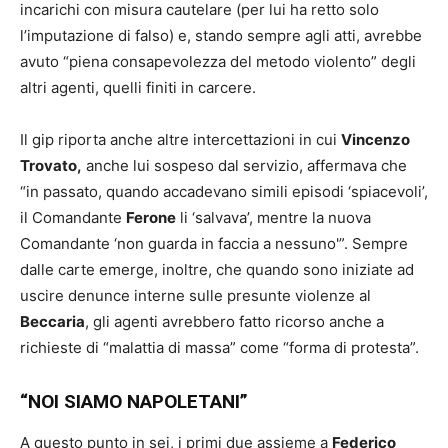
incarichi con misura cautelare (per lui ha retto solo
l’imputazione di falso) e, stando sempre agli atti, avrebbe
avuto “piena consapevolezza del metodo violento” degli
altri agenti, quelli finiti in carcere.
Il gip riporta anche altre intercettazioni in cui
Vincenzo
Trovato,
anche lui sospeso dal servizio, affermava che
“in passato, quando accadevano simili episodi ‘spiacevoli’,
il Comandante
Ferone
li ‘salvava’, mentre la nuova
Comandante ‘non guarda in faccia a nessuno'”. Sempre
dalle carte emerge, inoltre, che quando sono iniziate ad
uscire denunce interne sulle presunte violenze al
Beccaria
, gli agenti avrebbero fatto ricorso anche a
richieste di “malattia di massa” come “forma di protesta”.
“NOI SIAMO NAPOLETANI”
A questo punto in sei, i primi due assieme a
Federico