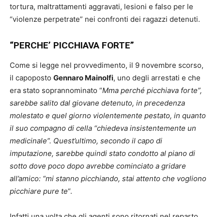
tortura, maltrattamenti aggravati, lesioni e falso per le
“violenze perpetrate” nei confronti dei ragazzi detenuti.
“PERCHE’ PICCHIAVA FORTE”
Come si legge nel provvedimento, il 9 novembre scorso,
il capoposto
Gennaro Mainolfi
, uno degli arrestati e che
era stato soprannominato “
Mma perché picchiava forte”,
sarebbe salito dal giovane detenuto, in precedenza
molestato e quel giorno violentemente pestato, in quanto
il suo compagno di cella “chiedeva insistentemente un
medicinale”. Quest’ultimo, secondo il capo di
imputazione, sarebbe quindi stato condotto al piano di
sotto dove poco dopo avrebbe cominciato a gridare
all’amico: “mi stanno picchiando, stai attento che vogliono
picchiare pure te
“.
Infatti una volta che gli agenti sono ritornati nel reparto,