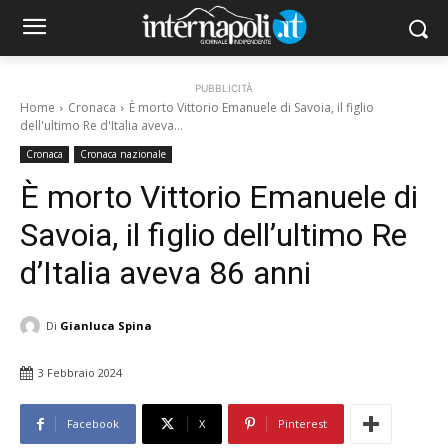
PUBBLICITÀ
Home
Cronaca
È morto Vittorio Emanuele di Savoia, il figlio
dell'ultimo Re d'Italia aveva...
Cronaca
Cronaca nazionale
È morto Vittorio Emanuele di
Savoia, il figlio dell’ultimo Re
d’Italia aveva 86 anni
Di
Gianluca Spina
3 Febbraio 2024
Facebook
X
Pinterest