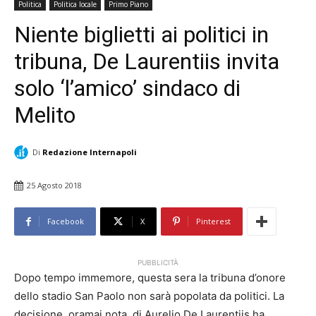
Politica
Politica locale
Primo Piano
Niente biglietti ai politici in
tribuna, De Laurentiis invita
solo ‘l’amico’ sindaco di
Melito
Di
Redazione Internapoli
25 Agosto 2018
Facebook
X
Pinterest
PUBBLICITÀ
Dopo tempo immemore, questa sera la tribuna d’onore
dello stadio San Paolo non sarà popolata da politici. La
decisione, oramai nota, di Aurelio De Laurentiis ha