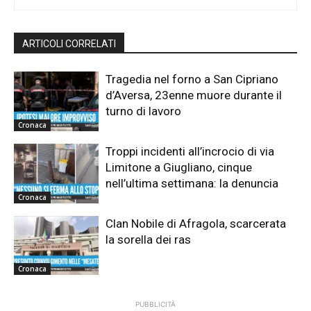
ARTICOLI CORRELATI
Tragedia nel forno a San Cipriano
d’Aversa, 23enne muore durante il
turno di lavoro
Cronaca
Troppi incidenti all’incrocio di via
Limitone a Giugliano, cinque
nell’ultima settimana: la denuncia
Cronaca
Clan Nobile di Afragola, scarcerata
la sorella dei ras
Cronaca
PUBBLICITÀ