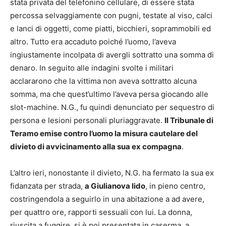
stata privata del telefonino cellulare, di essere stata
percossa selvaggiamente con pugni, testate al viso, calci
e lanci di oggetti, come piatti, bicchieri, soprammobili ed
altro. Tutto era accaduto poiché l’uomo, l’aveva
ingiustamente incolpata di avergli sottratto una somma di
denaro. In seguito alle indagini svolte i militari
acclararono che la vittima non aveva sottratto alcuna
somma, ma che quest’ultimo l’aveva persa giocando alle
slot-machine. N.G., fu quindi denunciato per sequestro di
persona e lesioni personali pluriaggravate.
Il Tribunale di
Teramo emise contro l’uomo la misura cautelare del
divieto di avvicinamento alla sua ex compagna
.
L’altro ieri, nonostante il divieto, N.G. ha fermato la sua ex
fidanzata per strada,
a Giulianova lido
, in pieno centro,
costringendola a seguirlo in una abitazione a ad avere,
per quattro ore, rapporti sessuali con lui. La donna,
riuscita a fuggire, si è poi presentata in caserma, a